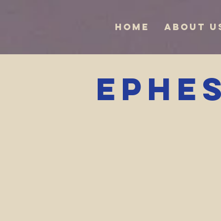
Home
About U
Ephe